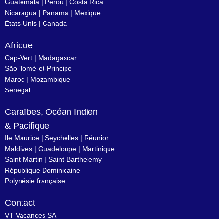
Guatemala |
Pérou
|
Costa Rica
Nicaragua
|
Panama
|
Mexique
États-Unis
|
Canada
Afrique
Cap-Vert
|
Madagascar
São Tomé-et-Principe
Maroc
|
Mozambique
Sénégal
Caraïbes, Océan Indien
& Pacifique
Ile Maurice
|
Seychelles
|
Réunion
Maldives
|
Guadeloupe
|
Martinique
Saint-Martin
|
Saint-Barthelemy
République Dominicaine
Polynésie française
Contact
VT Vacances SA