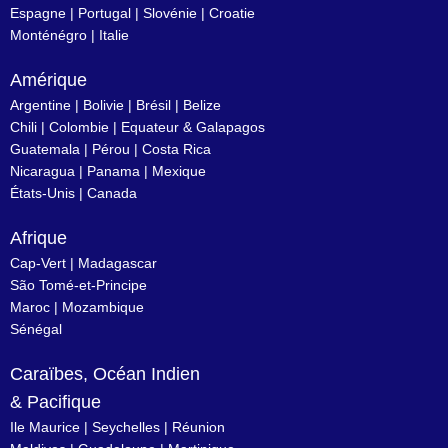
Espagne
|
Portugal
|
Slovénie
|
Croatie
Monténégro
|
Italie
Amérique
Argentine
|
Bolivie
|
Brésil
| Belize
Chili
|
Colombie
|
Equateur & Galapagos
Guatemala |
Pérou
|
Costa Rica
Nicaragua
|
Panama
|
Mexique
États-Unis
|
Canada
Afrique
Cap-Vert
|
Madagascar
São Tomé-et-Principe
Maroc
|
Mozambique
Sénégal
Caraïbes, Océan Indien
& Pacifique
Ile Maurice
|
Seychelles
|
Réunion